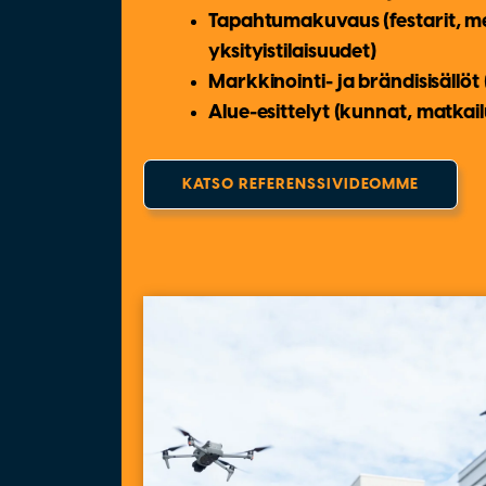
Tapahtumakuvaus
(festarit, 
yksityistilaisuudet)
Markkinointi- ja brändisisällöt
Alue-esittelyt
(kunnat, matkailu
KATSO REFERENSSIVIDEOMME