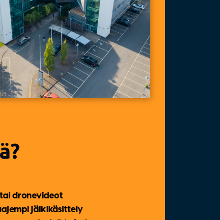
tä?
tai dronevideot
aajempi jälkikäsittely