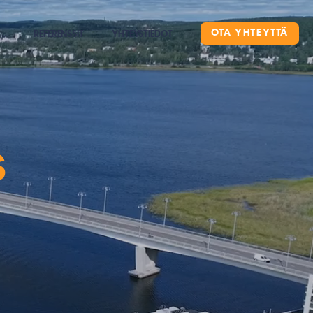
OTA YHTEYTTÄ
REFERENSSIT
YHTEYSTIEDOT
s