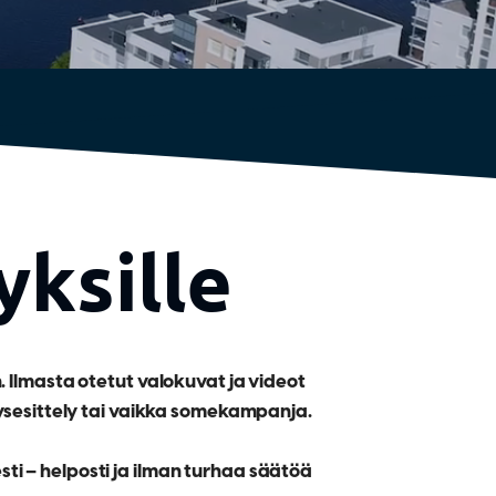
yksille
Ilmasta otetut valokuvat ja videot
ysesittely tai vaikka somekampanja.
ti – helposti ja ilman turhaa säätöä