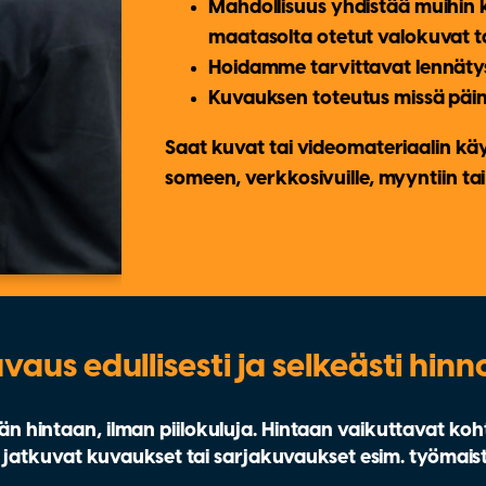
Mahdollisuus yhdistää muihin 
maatasolta otetut valokuvat ta
Hoidamme tarvittavat lennätys
Kuvauksen toteutus missä pä
Saat kuvat tai videomateriaalin kä
someen, verkkosivuille, myyntiin ta
aus edullisesti ja selkeästi hinn
 hintaan, ilman piilokuluja. Hintaan vaikuttavat kohte
ös jatkuvat kuvaukset tai sarjakuvaukset esim. työmaist