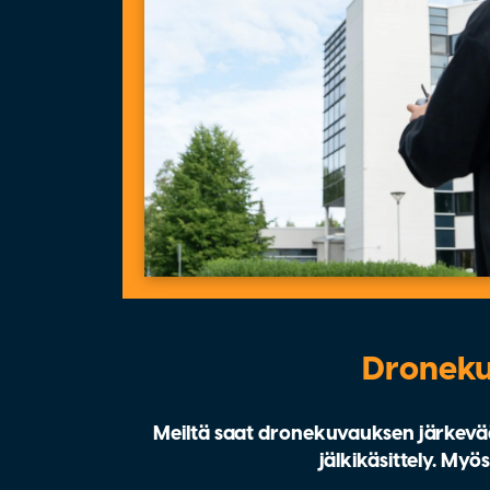
Dronekuv
Meiltä saat dronekuvauksen järkevään
jälkikäsittely. My