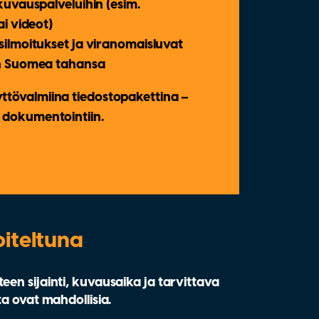
kuvauspalveluihin (esim.
i videot)
ilmoitukset ja viranomaisluvat
in Suomea tahansa
yttövalmiina tiedostopakettina –
i dokumentointiin.
oiteltuna
en sijainti, kuvausaika ja tarvittava
a ovat mahdollisia.