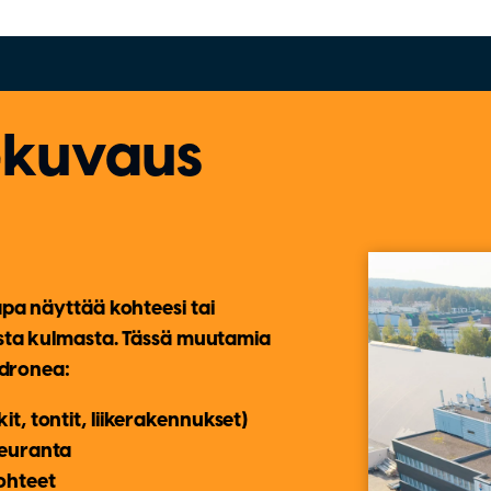
ekuvaus
a näyttää kohteesi tai
sta kulmasta. Tässä muutamia
 dronea:
t, tontit, liikerakennukset)
seuranta
ohteet