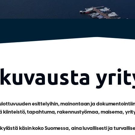
uvausta yrit
ottuvuuden esittelyihin, mainontaan ja dokumentointiin. 
ä kiinteistö, tapahtuma, rakennustyömaa, maisema, yrit
stä käsin koko Suomessa, aina luvallisesti ja turvallises