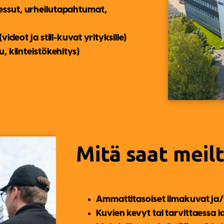
messut, urheilutapahtumat,
(videot ja still-kuvat yrityksille)
, kiinteistökehitys)
Mitä saat meil
Ammattitasoiset
ilmakuvat ja/
Kuvien kevyt tai tarvittaessa l