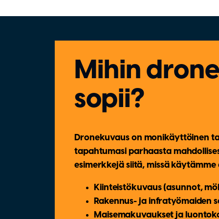
Mihin dron
sopii?
Dronekuvaus on monikäyttöinen tap
tapahtumasi parhaasta mahdollise
esimerkkejä siitä, missä käytämme
Kiinteistökuvaus
(asunnot, möki
Rakennus- ja infratyömaiden 
Maisemakuvaukset ja luontok