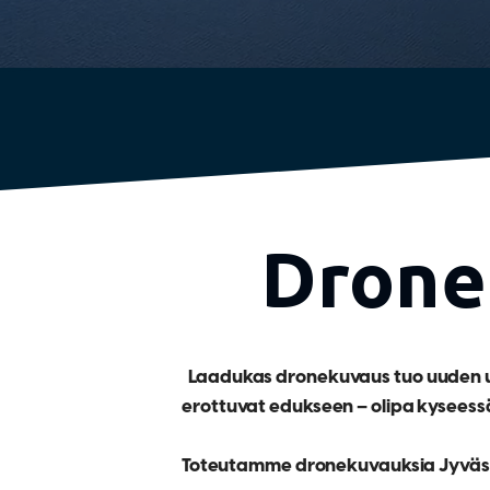
Dronek
Laadukas dronekuvaus tuo uuden ul
erottuvat edukseen – olipa kyseess
Toteutamme dronekuvauksia Jyväskylä