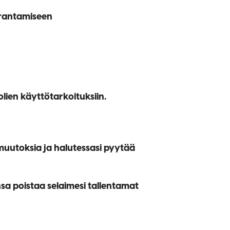
arantamiseen
olien käyttötarkoituksiin.
 muutoksia ja halutessasi pyytää
nsa poistaa selaimesi tallentamat