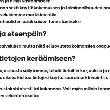
n ja niihin vastaamiseen
aan sekä käyttökokemuksen ja toiminnallisuuden p
palveluidemme markkinointiin
ntiaalisten asiakkaiden tunnistamiseksi
ja eteenpäin?
 palveluissa mutta niitä ei luovuteta kolmansien osapu
 tietojen keräämiseen?
etoja sinusta säilytämme, tehdä tietoihin korjauksia ja
s oikeus kieltää tietojesi käyttö suoramarkkinointiin.
ivustokohtaisesti tai kokonaan. Voit myös milloin taha
en selainten osalta: