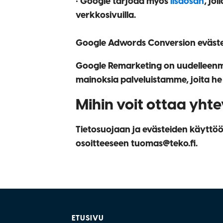
• Google tarjoaa myös
lisäosan
, jo
verkkosivuilla.
Google Adwords Conversion
eväst
Google Remarketing
on uudelleenma
mainoksia palveluistamme, joita h
Mihin voit ottaa yht
Tietosuojaan ja evästeiden käyttöö
osoitteeseen tuomas@teko.fi.
ETUSIVU