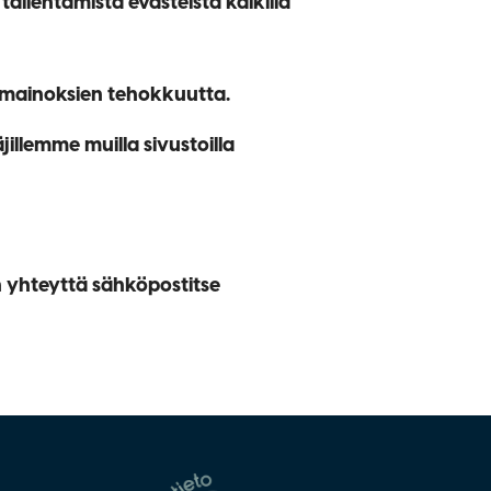
 tallentamista evästeistä kaikilla
mainoksien tehokkuutta.
llemme muilla sivustoilla
n yhteyttä sähköpostitse