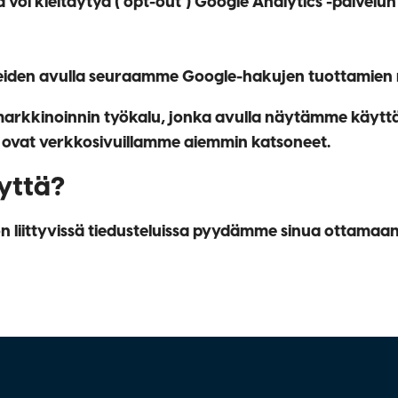
lla voi kieltäytyä (’opt-out’) Google Analytics -palvelun
eiden avulla seuraamme Google-hakujen tuottamien 
rkkinoinnin työkalu, jonka avulla näytämme käyttäji
e ovat verkkosivuillamme aiemmin katsoneet.
eyttä?
n liittyvissä tiedusteluissa pyydämme sinua ottamaa