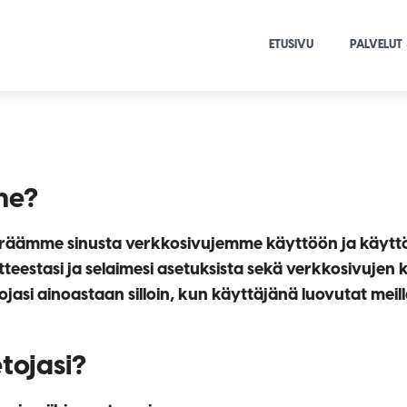
ETUSIVU
PALVELUT
me?
keräämme sinusta verkkosivujemme käyttöön ja käyttök
aitteestasi ja selaimesi asetuksista sekä verkkosivuje
jasi ainoastaan silloin, kun käyttäjänä luovutat meill
tojasi?