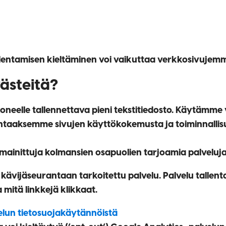
llentamisen kieltäminen voi vaikuttaa verkkosivujemm
ästeitä?
okoneelle tallennettava pieni tekstitiedosto. Käytämm
arantaaksemme sivujen käyttökokemusta ja toiminnalli
ainittuja kolmansien osapuolien tarjoamia palveluja
ävijäseurantaan tarkoitettu palvelu. Palvelu tallentaa
ja mitä linkkejä klikkaat.
elun tietosuojakäytännöistä