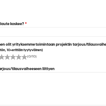
alaute koskee?
*
en olit yrityksemme toimintaan projektin tarjous/tilausvai
tön, 10=erittäin tyytyväinen)
(0/10)
rjous/tilausvaiheeseen liittyen