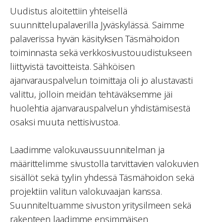
Uudistus aloitettiin yhteisellä
suunnittelupalaverilla Jyväskylässä. Saimme
palaverissa hyvän käsityksen Täsmähoidon
toiminnasta sekä verkkosivustouudistukseen
liittyvistä tavoitteista. Sähköisen
ajanvarauspalvelun toimittaja oli jo alustavasti
valittu, jolloin meidän tehtäväksemme jäi
huolehtia ajanvarauspalvelun yhdistämisestä
osaksi muuta nettisivustoa.
Laadimme valokuvaussuunnitelman ja
määrittelimme sivustolla tarvittavien valokuvien
sisällöt sekä tyylin yhdessä Täsmähoidon sekä
projektiin valitun valokuvaajan kanssa.
Suunniteltuamme sivuston yritysilmeen sekä
rakenteen laadimme ensimmäisen