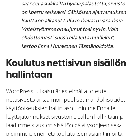
saaneet asiakkailta hyvää palautetta, sivusto
on koettu selkeäksi. Sähköisen ajanvarauksen
kautta on alkanut tulla mukavasti varauksia.
Yhteistyömme on sujunut tosi hyvin. Voin
ehdottomasti suositella teitä muillekin”,
kertoo Enna Huuskonen Täsmähoidolta.
Koulutus nettisivun sisällön
hallintaan
WordPress-julkaisujärjestelmällä toteutettu
nettisivusto antaa monipuoliset mahdollisuudet
käyttöoikeuksien hallintaan. Loimme Ennalle
käyttäjätunnukset sivuston sisällön hallintaan ja
laadimme sivuston sisällön päivitysohjeen sekä
pidimme pienen etäkoulutuksen asian tiimoilta.