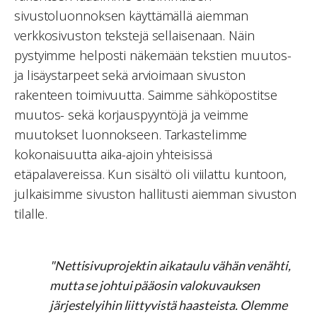
sivustoluonnoksen käyttämällä aiemman
verkkosivuston tekstejä sellaisenaan. Näin
pystyimme helposti näkemään tekstien muutos-
ja lisäystarpeet sekä arvioimaan sivuston
rakenteen toimivuutta. Saimme sähköpostitse
muutos- sekä korjauspyyntöjä ja veimme
muutokset luonnokseen. Tarkastelimme
kokonaisuutta aika-ajoin yhteisissä
etäpalavereissa. Kun sisältö oli viilattu kuntoon,
julkaisimme sivuston hallitusti aiemman sivuston
tilalle.
"Nettisivuprojektin aikataulu vähän venähti,
mutta se johtui pääosin valokuvauksen
järjestelyihin liittyvistä haasteista. Olemme